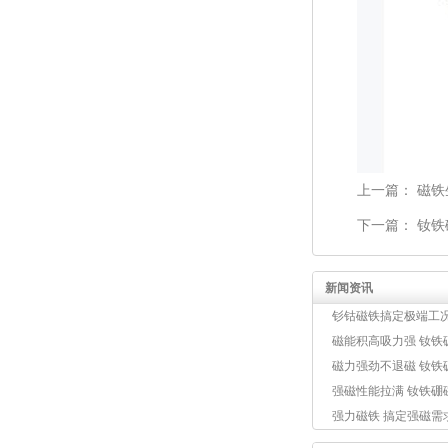
上一篇：
磁铁
下一篇：
钕铁
新闻资讯
钐钴磁铁搞定极端工
磁能积高吸力强 钕铁
磁力强劲不退磁 钕铁
强磁性能拉满 钕铁硼
强力磁铁 搞定强磁需