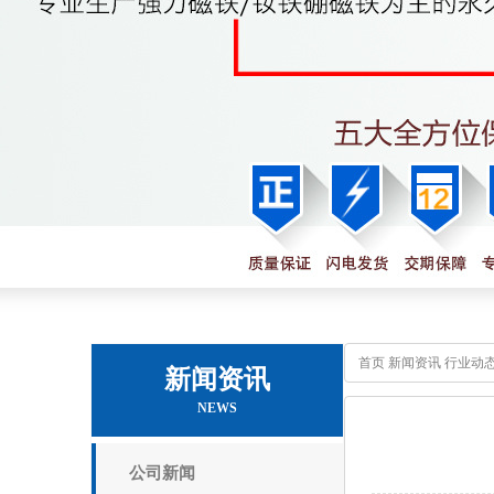
首页
新闻资讯
行业动
新闻资讯
NEWS
公司新闻