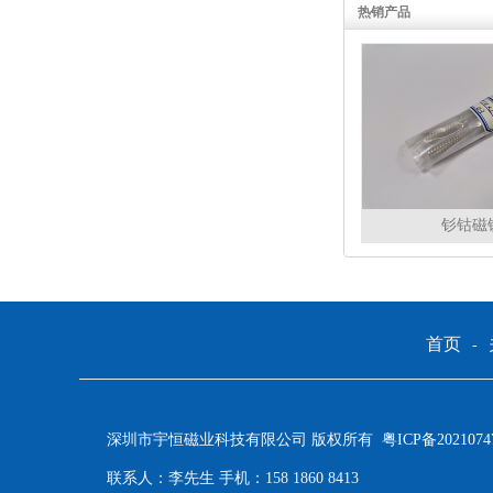
热销产品
钐钴磁
首页
-
深圳市宇恒磁业科技有限公司 版权所有
粤ICP备2021074
联系人：李先生 手机：158 1860 8413