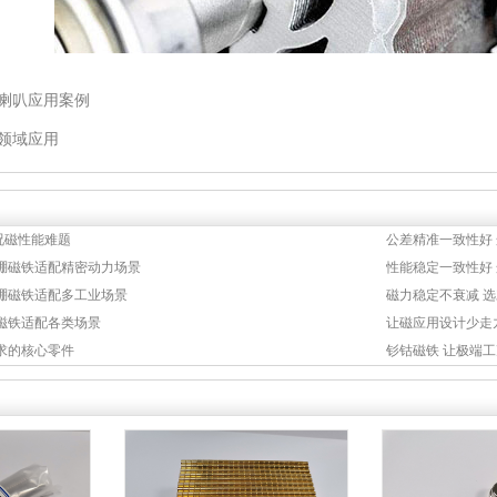
喇叭应用案例
领域应用
况磁性能难题
公差精准一致性好
硼磁铁适配精密动力场景
性能稳定一致性好
硼磁铁适配多工业场景
磁力稳定不衰减 
磁铁适配各类场景
让磁应用设计少走
求的核心零件
钐钴磁铁 让极端