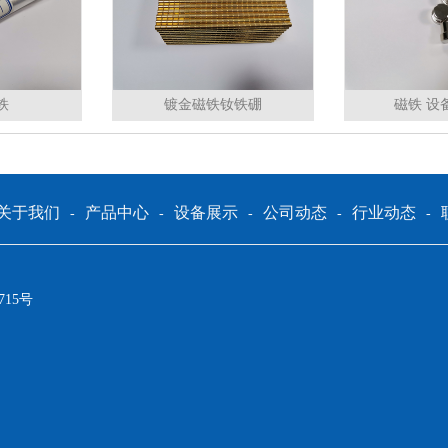
铁
镀金磁铁钕铁硼
磁铁 设
关于我们
产品中心
设备展示
公司动态
行业动态
-
-
-
-
-
715号