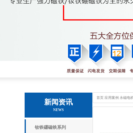
首页
应用案例
永磁电
新闻资讯
NEWS
钕铁硼磁铁系列