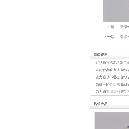
上一篇：
钕铁
下一篇：
铁氧
新闻资讯
钐钴磁铁搞定极端工
磁能积高吸力强 钕铁
磁力强劲不退磁 钕铁
强磁性能拉满 钕铁硼
强力磁铁 搞定强磁需
热销产品