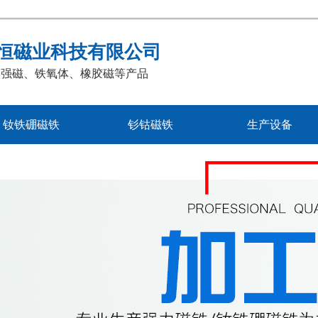
恒磁业科技有限公司
、强磁、铁氧体、橡胶磁等产品
钕铁硼磁铁
钐钴磁铁
生产设备