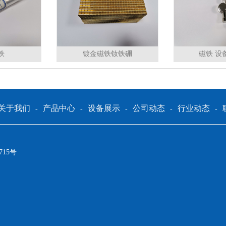
铁
镀金磁铁钕铁硼
磁铁 设
关于我们
产品中心
设备展示
公司动态
行业动态
-
-
-
-
-
715号