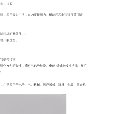
击：1147
磁，应用最为广泛，在内禀矫顽力、磁能积和剩磁强度等“磁性
间隙磁场的元器件中。
可替代的优势。
转换与传输;
磁化方向的磁性，拥有电信号转换、电能-机械能转换功能，被广
中。
能，广泛应用于电子、电力机械、医疗器械、玩具、包装、五金机