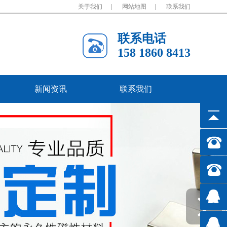
关于我们
｜
网站地图
｜
联系我们
联系电话
158 1860 8413
新闻资讯
联系我们