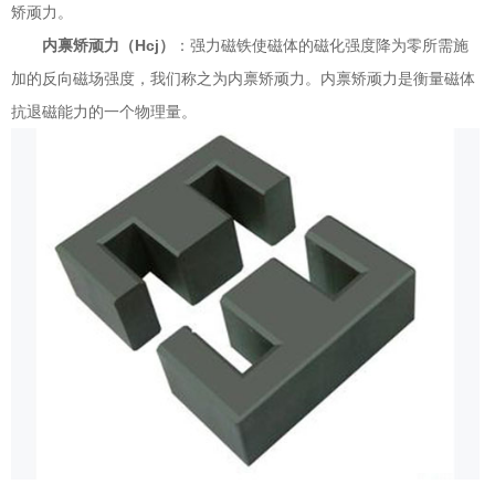
矫顽力。
内禀矫顽力（Hcj）
：强力磁铁使磁体的磁化强度降为零所需施
加的反向磁场强度，我们称之为内禀矫顽力。内禀矫顽力是衡量磁体
抗退磁能力的一个物理量。