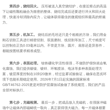
第四步，烧结回火。
压坯被送入真空烧结炉，在接近熔点的高温
下让磁性颗粒融合为致密的整体。烧结完成后还要进行淬火和回火处
理，快速冷却消除内应力，让磁体获得最佳的微观组织和最高的矫顽
力。
第五步，机加工。
烧结后的毛坯还只是个粗糙的方块，我们用金
刚石切割工具进行精密切割、双面磨削、线切割等加工，尺寸精度可
以控制在正负0.03毫米以内。不管是方块、圆片、扇形还是异形件，
都能按图纸要求精准成型。
第六步，表面处理。
钕铁硼化学活性很强，不做防护很快就会氧
化腐蚀。我们提供镀镍、镀锌、环氧喷涂、电泳等多种表面处理方
案，镀层厚度控制在10到20微米，经过盐雾试验验证，确保在恶劣环
境下也能长期稳定使用。2026年7月1日起实施的国家标准
GB/T46762-2025更是对防护层腐蚀试验做了系统规范，我们的产品
全部对标执行。
第七步，充磁检测。
最后一步，把成品放入充磁机，在强脉冲磁
场中让磁体内部磁畴统一取向，真正获得强大磁力。每一片磁体都要