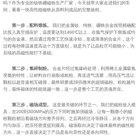
吗？作为专业的钕铁硼磁铁生产厂家，今天就带大家走进我们的车
间，看看一块高性能磁铁从原料到成品的完整旅程。
第一步，配料熔炼。
我们把金属钕、纯铁、硼铁合金按照精确配
比投入真空感应炉，温度要达到1460℃以上，在氩气保护下熔炼成均
匀的合金液。然后通过甩带工艺快速冷却，形成薄薄的合金片，这个
过程每秒降温速度高达十万度级别，就是为了让晶粒尽可能细小，为
后续的高磁性能打下基础。
第二步，氢碎制粉。
合金片经过氢爆碎处理，利用稀土金属吸氢
变脆的特性，让材料自行崩裂成粗粉。再送进气流磨，用高压气流让
颗粒以超音速相互碰撞，最终研磨成3到5微米的超细磁粉。粉粒越均
匀，最终磁体的性能就越一致，这一步是整个工艺的灵魂所在。
第三步，磁场成型。
这是最关键的环节之一。我们把磁粉放入模
具，在200到300MPa的压力下同时施加强磁场，让每一颗微小的磁
粉颗粒都沿着磁场方向整齐排列。之后再经过冷等静压，从各个方向
均匀加压，把压坯密度提到最高。磁场取向决定了磁体最终的磁性能
方向，这一步直接决定了产品是各向异性还是各向同性。