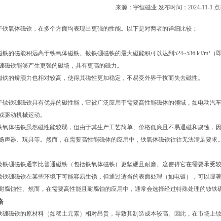
来源：宇恒磁业 发布时间：2024-11-1 点
于铁氧体磁铁，在多个方面均表现出更强的性能。以下是对两者的详细比较：
铁的磁能积远高于铁氧体磁铁。钕铁硼磁铁的最大磁能积可以达到524~536 kJ/m³（即65~
硼磁铁能够产生更强的磁场，具有更高的磁力。
磁铁的矫顽力也相对较高，使得其磁性更加稳定，不易受外界干扰而失去磁性。
于钕铁硼磁铁具有优异的磁性能，它被广泛应用于需要高性能磁体的领域，如电动汽
或驱动机械运动。
铁氧体磁铁虽然磁性能较弱，但由于其生产工艺简单、价格低廉且不易退磁和腐蚀，
扬声器、玩具等。然而，在需要高性能磁体的应用中，铁氧体磁铁往往无法满足要求
钕铁硼磁铁通常比普通磁铁（包括铁氧体磁铁）更坚硬且耐磨。这使得它在需要承受
钕铁硼磁铁在某些环境下可能容易生锈，但通过适当的表面处理（如电镀），可以显
耐腐蚀性。然而，在需要高性能且耐腐蚀的应用中，通常会选择经过特殊处理的钕铁
格
铁硼磁铁的原材料（如稀土元素）相对昂贵，导致其制造成本较高。因此，在市场上