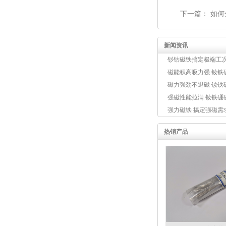
下一篇：
如何
新闻资讯
钐钴磁铁搞定极端工
磁能积高吸力强 钕铁
磁力强劲不退磁 钕铁
强磁性能拉满 钕铁硼
强力磁铁 搞定强磁需
热销产品