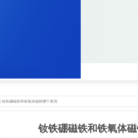
题
钕铁硼磁铁和铁氧体磁铁哪个更强
钕铁硼磁铁和铁氧体磁