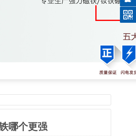
铁哪个更强