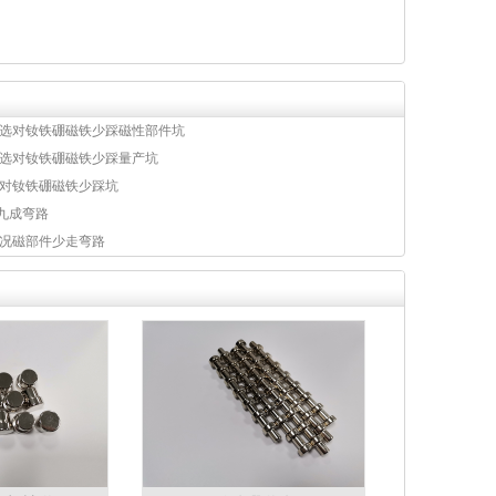
 选对钕铁硼磁铁少踩磁性部件坑
 选对钕铁硼磁铁少踩量产坑
选对钕铁硼磁铁少踩坑
九成弯路
工况磁部件少走弯路