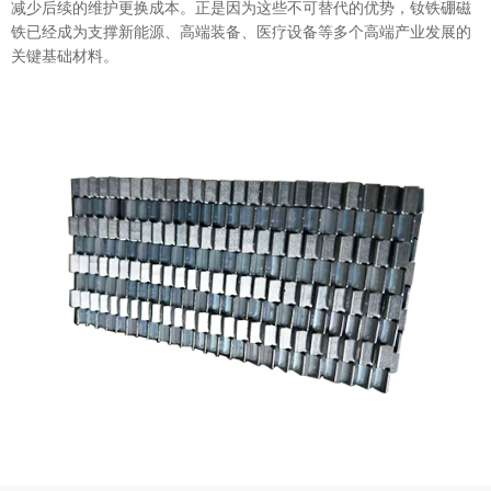
减少后续的维护更换成本。正是因为这些不可替代的优势，钕铁硼磁
铁已经成为支撑新能源、高端装备、医疗设备等多个高端产业发展的
关键基础材料。