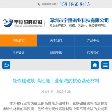
网站首页
关于我们
产品中心
生产设备
新闻资讯
联系我们
钕铁硼磁铁 高性能工业领域的核心基础材料
发表时间：2026-6-28
作为被行业誉为磁王的高性能永磁材料，钕铁硼磁铁凭借远超普
通磁性材料的磁性能，已经成为现代高端制造业里不可或缺的关键零