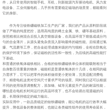
件，从日常使用的智能手机、耳机，到新能源汽车驱动电机、风力发
电设备、工业伺服电机，几乎所有需要稳定磁场的场景里，都能看到
它的身影。
作为专注钕铁硼磁铁加工生产的厂家，我们的产品从原料阶段就
做了严格的纯度把控，选用高纯度的稀土金属、铁、硼等基础原料，
按照精准比例混合后投入真空熔炼设备，在高温环境下熔炼成成分均
匀的合金薄片，从源头避免杂质混入影响最终的磁性能。后续通过氢
爆、气流磨等工序，把合金处理成微米级的均匀细粉，全程在防氧化
的保护环境下操作，保证磁粉的活性和一致性，为后续的高磁性能打
下基础。
和普通的铁氧体磁铁相比，合格的钕铁硼磁铁单位体积能吸附相当于
自身数百倍重量的物体，磁能积是普通铁氧体的十几倍，在相同的磁
力需求下，它可以把零件的体积做得更小更轻薄，完美适配消费电
子、精密电机这类对空间尺寸要求严苛的场景。同时我们还可以根据
不同的使用场景调整配方，添加镝、铽等元素提升产品的耐温性能，
哪怕是在电机长时间运行的高温环境下，也不会轻易出现退磁的问
题，长期保持稳定的磁力输出。
实际应用中，一款品质稳定的钕铁硼磁铁，能让电机的运行效率大幅
提升，降低设备的整体能耗，也能让各类磁性组件的使用寿命延长，