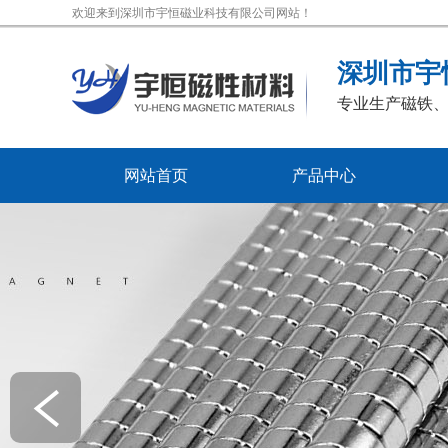
欢迎来到深圳市宇恒磁业科技有限公司网站！
深圳市宇
专业生产磁铁
网站首页
产品中心