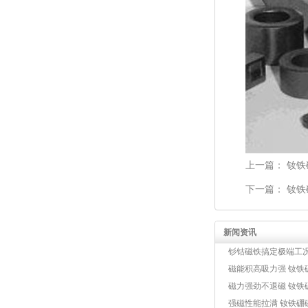
上一篇：
钕铁
下一篇：
钕铁
新闻资讯
钐钴磁铁搞定极端工
磁能积高吸力强 钕铁
磁力强劲不退磁 钕铁
强磁性能拉满 钕铁硼