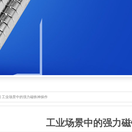
闻
工业场景中的强力磁铁神操作
工业场景中的强力磁