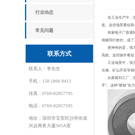
行业动态
在工业生产中，
差。这些场景看似简
常见问题
有家电子厂曾遇
例被同行效仿，成了
更神奇的是，强
联系方式
高效。这些操作看似
工业场景中，强
联系人：李先生
仓储、矿山开采等领
从家庭到工厂，
手机：158 1860 8413
手”。这种“硬核”
传真：0769-82857795
电话：0769-82857595
地址：深圳市宝安区沙井街道
兴达商务大厦505A室