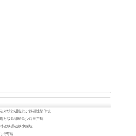
 选对钕铁硼磁铁少踩磁性部件坑
 选对钕铁硼磁铁少踩量产坑
选对钕铁硼磁铁少踩坑
九成弯路