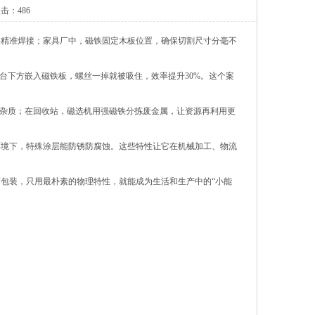
击：486
手精准焊接；家具厂中，磁铁固定木板位置，确保切割尺寸分毫不
台下方嵌入磁铁板，螺丝一掉就被吸住，效率提升30%。这个案
屑杂质；在回收站，磁选机用强磁铁分拣废金属，让资源再利用更
环境下，特殊涂层能防锈防腐蚀。这些特性让它在机械加工、物流
包装，只用最朴素的物理特性，就能成为生活和生产中的“小能