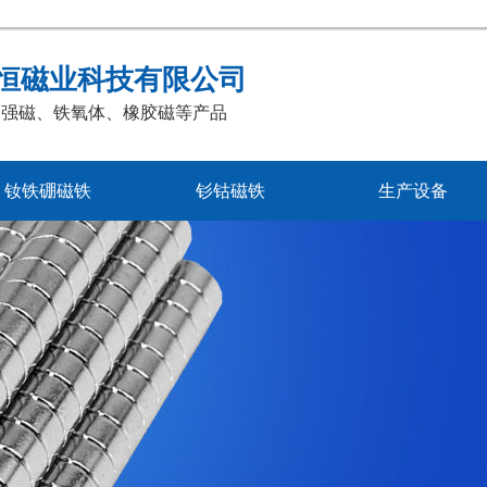
恒磁业科技有限公司
、强磁、铁氧体、橡胶磁等产品
钕铁硼磁铁
钐钴磁铁
生产设备