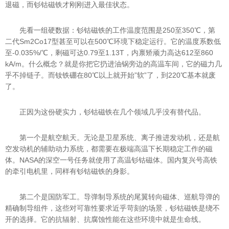
退磁，而钐钴磁铁才刚刚进入最佳状态。
先看一组硬数据：钐钴磁铁的工作温度范围是250至350℃，第
二代Sm2Co17型甚至可以在500℃环境下稳定运行。它的温度系数低
至-0.035%/℃，剩磁可达0.79至1.13T，内禀矫顽力高达612至860
kA/m。什么概念？就是你把它扔进油锅旁边的高温车间，它的磁力几
乎不掉链子。而钕铁硼在80℃以上就开始”软”了，到220℃基本就废
了。
正因为这份硬实力，钐钴磁铁在几个领域几乎没有替代品。
第一个是航空航天。无论是卫星系统、离子推进发动机，还是航
空发动机的辅助动力系统，都需要在极端高温下长期稳定工作的磁
体。NASA的深空一号任务就使用了高温钐钴磁体。国内复兴号高铁
的牵引电机里，同样有钐钴磁铁的身影。
第二个是国防军工。导弹制导系统的尾翼转向磁体、巡航导弹的
精确制导组件，这些对可靠性要求近乎苛刻的场景，钐钴磁铁是绕不
开的选择。它的抗辐射、抗腐蚀性能在这些环境中就是生命线。