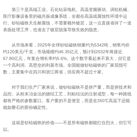
第三个是高端工业。石化钻采电机、高温变频驱动、涡轮机械、
医疗影像设备里的磁共振成像系统，全都在高温或腐蚀性环境中运
行。钐钴磁铁天生耐腐蚀，不需要额外镀层，这一点直接省掉了一道
表面处理工序，也省去了镀层脱落导致失效的隐患。
从市场来看，2025年全球钐钴磁铁销量约为5342吨，销售均价
约120美元/千克，市场规模约46.35亿元，预计到2032年将接近
67.80亿元，年复合增长率约5.6%。这个数字看起来不算大，但它是
一个高利润、高壁垒的利基市场。全国能做钐钴磁铁的厂家屈指可
数，主要集中在四川和浙江两省，供应商不超过十家。
对于我们生产厂家来说，做钐钴磁铁不是拼产量，而是拼技术和
品控。从粉末冶金法的烧结工艺，到粘结法的注射成型，每一种路线
都有严格的参数窗口。客户要的不是便宜，而是在350℃高温下还能
稳如磐石的那份确定性。
这就是钐钴磁铁的价值——不是所有磁铁都能扛住烈火，但它可
以。