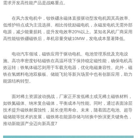
需求开发高性能产品是战略重点。
在风力发电机中，钕铁硼永磁体直接驱动型发电机因其高效率、
低维护特点成为主流选择。相比传统励磁电机，永磁发电机无需外部
电源，减少能量损耗，提升发电效率20%以上。某知名风机厂商采用
高性能钕铁硼磁铁后，单机容量突破10MW，发电成本显著降低。
电动汽车领域，磁铁应用于驱动电机、电池管理系统及充电设
施。高功率密度钐钴磁铁在高温环境下保持稳定磁性能，确保电机高
效运转；铁氧体磁芯则用于车载充电器，优化电磁兼容性。此外，磁
铁在氢燃料电池双极板、储能飞轮等新兴场景中也有创新应用，助力
能源结构转型。
面对稀土资源波动挑战，厂家正开发低稀土或无稀土磁铁材料，
如铁氮磁体、纳米复合磁体，平衡成本与性能。同时，通过表面涂层
技术提升磁铁耐腐蚀性，延长使用寿命。未来，随着固态电池、超导
磁储能等技术的发展，磁铁将在能源存储与转换中扮演更关键角色，
推动新能源产业迈向新高度7