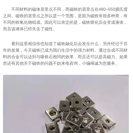
不同材料的磁体居里点不同，而磁铁的居里点在480~550摄氏度
之间。磁铁的居里点之所以是一个范围，是因为磁铁有很多种类，有
不同的铁氧化物组成。因此可以肯定的是，磁铁熔化后会变成液体，
而且该液体已经失去了磁性。
看到这里相信你也知道了磁铁融化后会发生什么，另外经过千百
年的发展，今天磁铁已成为我们生活中的强力材料。通过合成不同材
料的合金可以达到与吸铁石相同的效果，而且还可以提高磁力。如果
您还有其他关于磁铁的问题不妨来电咨询，小编竭诚为您服务。